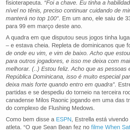
fisioterapeuta.
“Foi a chave. Eu tinha a habilida
nível no tênis, preciso continuar cuidando de 
manterá no top 100″
. Em um ano, ele saiu de 3
para 99 em março deste ano.
A quadra em que disputou seus jogos tinha lug
– e estava cheia. Repleta de dominicanos que f
de onde eu vim, e vim de baixo. Acho que esto
para outros jogadores, e isso me deixa com ma
melhorar. (..) Estou feliz. Acho que as pessoas
República Dominicana, isso é muito especial p
deixa mais forte quando entro em quadra”
. Est
partidas e se despediu do torneio na terceira r
canadense Milos Raonic jogando em uma das trê
do complexo de Flushing Medows.
Como bem disse a
ESPN
, Estrella está vivend
atleta. “O que Sean Bean fez no
filme When Sa