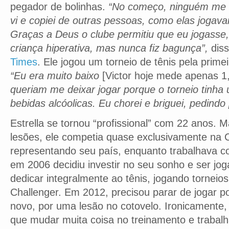
pegador de bolinhas.
“No começo, ninguém me 
vi e copiei de outras pessoas, como elas jogava
Graças a Deus o clube permitiu que eu jogasse
criança hiperativa, mas nunca fiz bagunça”,
dis
Times
. Ele jogou um torneio de tênis pela prim
“Eu era muito baixo
[Victor hoje mede apenas 1
queriam me deixar jogar porque o torneio tinha
bebidas alcóolicas. Eu chorei e briguei, pedindo 
Estrella se tornou “profissional” com 22 anos. 
lesões, ele competia quase exclusivamente na 
representando seu país, enquanto trabalhava c
em 2006 decidiu investir no seu sonho e ser jo
dedicar integralmente ao tênis, jogando torneio
Challenger. Em 2012, precisou parar de jogar 
novo, por uma lesão no cotovelo. Ironicamente, 
que mudar muita coisa no treinamento e trabal