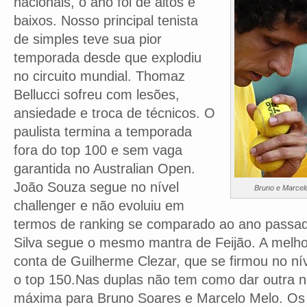
nacionais, o ano foi de altos e
baixos. Nosso principal tenista
de simples teve sua pior
temporada desde que explodiu
no circuito mundial. Thomaz
Bellucci sofreu com lesões,
ansiedade e troca de técnicos. O
paulista termina a temporada
fora do top 100 e sem vaga
garantida no Australian Open.
João Souza segue no nível
Bruno e Marcel
challenger e não evoluiu em
termos de ranking se comparado ao ano passad
Silva segue o mesmo mantra de Feijão. A melho
conta de Guilherme Clezar, que se firmou no nív
o top 150.Nas duplas não tem como dar outra n
máxima para Bruno Soares e Marcelo Melo. Os