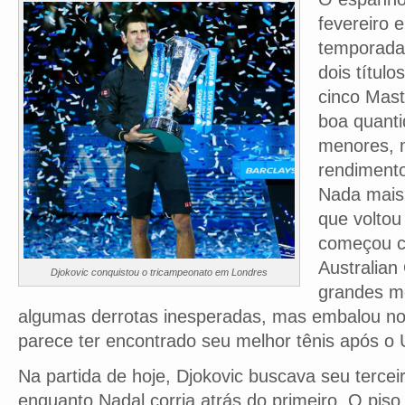
fevereiro 
temporada 
dois títul
cinco Mas
boa quanti
menores, 
rendiment
Nada mais
que voltou
começou co
Australian
Djokovic conquistou o tricampeonato em Londres
grandes 
algumas derrotas inesperadas, mas embalou no 
parece ter encontrado seu melhor tênis após o
Na partida de hoje, Djokovic buscava seu terceiro
enquanto Nadal corria atrás do primeiro. O piso