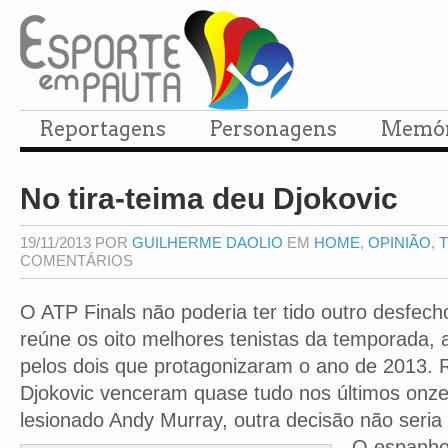
Reportagens
Personagens
Memór
No tira-teima deu Djokovic
19/11/2013 POR
GUILHERME DAOLIO
EM
HOME
,
OPINIÃO
,
T
COMENTÁRIOS
O ATP Finals não poderia ter tido outro desfech
reúne os oito melhores tenistas da temporada, a 
pelos dois que protagonizaram o ano de 2013. 
Djokovic venceram quase tudo nos últimos onz
lesionado Andy Murray, outra decisão não seria 
O espanhol