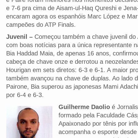
e 7-6 pra cima de Aisam-ul-Haq Qureshi e Jena-
encaram agora os espanhóis Marc López e Marce
campeões do ATP Finals.
Juvenil –
Começou também a chave juvenil do 
com boas notícias para a única representante na
Bia Haddad Maia, de apenas 16 anos, confirmo
cabeça de chave onze e derrotou a neozelande
Hourigan em sets diretos: 6-3 e 6-1. A maior p
também avançou na chave de duplas. Ao lado da 
Pairone, Bia superou as japonesas Mami Adach
por 6-4 e 6-3.
Guilherme Daolio
é Jornalis
formado pela Faculdade Cás
Apaixonado por tênis por infl
acompanha o esporte desde