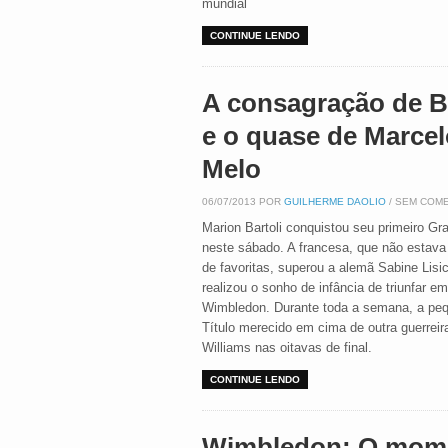
mundial
CONTINUE LENDO
A consagração de Ba
e o quase de Marce
Melo
06/07/2013 POR
GUILHERME DAOLIO
/ SEM COM
Marion Bartoli conquistou seu primeiro G
neste sábado. A francesa, que não estava 
de favoritas, superou a alemã Sabine Lisic
realizou o sonho de infância de triunfar em
Wimbledon. Durante toda a semana, a peque
Título merecido em cima de outra guerre
Williams nas oitavas de final.
CONTINUE LENDO
Wimbledon: O mom