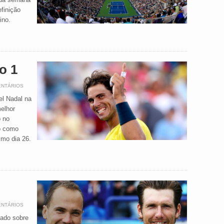
finição
ino.
o 1
ENTÁRIOS
el Nadal na
elhor
o no
ro como
imo dia 26.
ENTÁRIOS
tado sobre