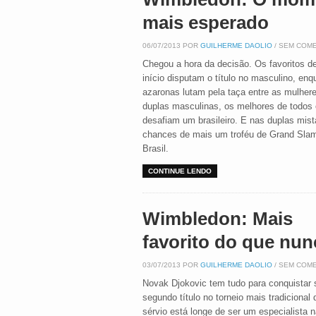
mais esperado
06/07/2013 POR
GUILHERME DAOLIO
/ SEM COM
Chegou a hora da decisão. Os favoritos d
início disputam o título no masculino, en
azaronas lutam pela taça entre as mulher
duplas masculinas, os melhores de todos
desafiam um brasileiro. E nas duplas mist
chances de mais um troféu de Grand Slam
Brasil.
CONTINUE LENDO
Wimbledon: Mais
favorito do que nun
03/07/2013 POR
GUILHERME DAOLIO
/ SEM COM
Novak Djokovic tem tudo para conquistar 
segundo título no torneio mais tradicional 
sérvio está longe de ser um especialista 