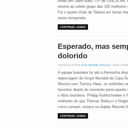
troféu em Saint Maló, ITF de US$ 25 mil, 
retorno ao seleto grupo das 100 melhores
Foi o quarto título de Teliana em terras fr
nesta temporada.
CONTINUE LENDO
Esperado, mas sem
dolorido
16/09/2013 POR
GUILHERME DAOLIO
/ SEM COM
A equipe brasileira foi até a Alemanha disp
repescagem do Grupo Mundial da Copa Da
Mesmo sem Tommy Haas, os anfitriões e
favoritos diante do momento preocupante
o tênis brasileiro. Philipp Kohlschreiber
melhores do que Thomaz Bellucci e Rogério
como sempre, estava na duplas Marcelo 
CONTINUE LENDO