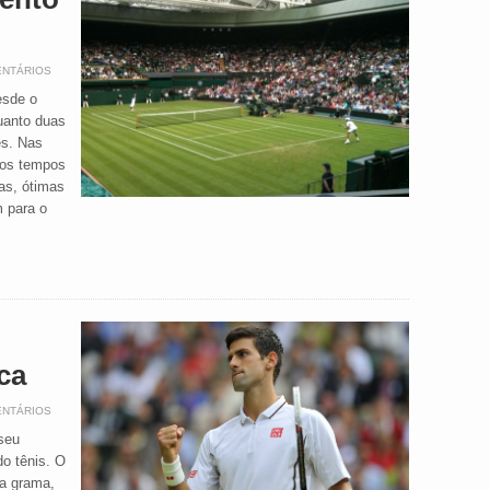
ENTÁRIOS
esde o
quanto duas
es. Nas
 os tempos
as, ótimas
 para o
ca
ENTÁRIOS
seu
do tênis. O
na grama,