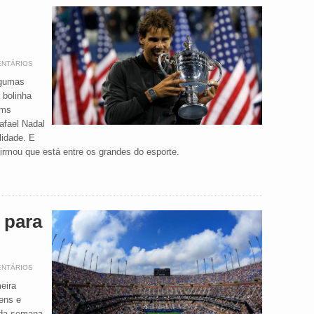
ENTÁRIOS
lgumas
 bolinha
ams
afael Nadal
lidade. E
irmou que está entre os grandes do esporte.
 para
ENTÁRIOS
eira
ens e
nda semana