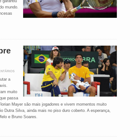
e garantiu
 do mundo.
ancesas
pre
ENTÁRIOS
utar a
vis.
ram muito
 que passa
 e Florian Mayer são mais jogadores e vivem momentos muito
 Dutra Silva, ainda mais no piso duro coberto. A esperança,
Melo e Bruno Soares.