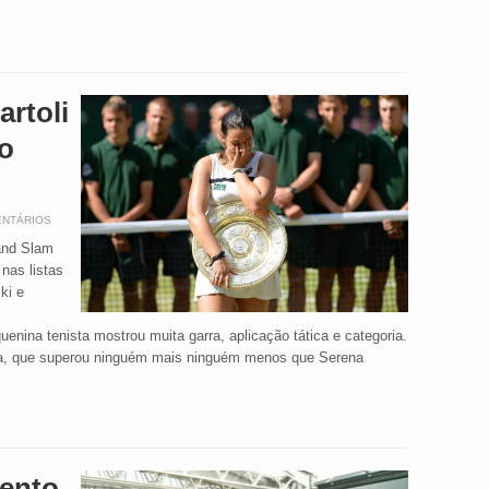
rtoli
lo
ENTÁRIOS
rand Slam
nas listas
ki e
nina tenista mostrou muita garra, aplicação tática e categoria.
ira, que superou ninguém mais ninguém menos que Serena
ento