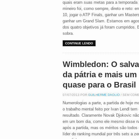
quais eram suas metas para a temporada
mineiro foi, como sempre, direto e reto: en
10, jogar o ATP Finals, ganhar um Master
ganhar um Grand Slam. Estamos em agost
dos quatro objetivos já foram cumpridos.
sobra.
CONTINUE LENDO
Wimbledon: O salv
da pátria e mais um
quase para o Brasil
07/07/2013 POR
GUILHERME DAOLIO
/ SEM COM
Numerologias a parte, a partida de hoje m
o trabalho mental feito por Ivan Lendl tem
resultado. Claramente Novak Djokovic nã
em um bom dia, como ele mesmo disse na
após a partida, mas os méritos são todos 
líder do ranking mundial por três sets a z