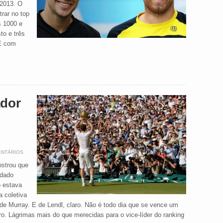
 2013. O
trar no top
s 1000 e
o e três
 E com
ador
ENTÁRIOS
ostrou que
 dado
o estava
 coletiva
de Murray. E de Lendl, claro. Não é todo dia que se vence um
ero. Lágrimas mais do que merecidas para o vice-líder do ranking