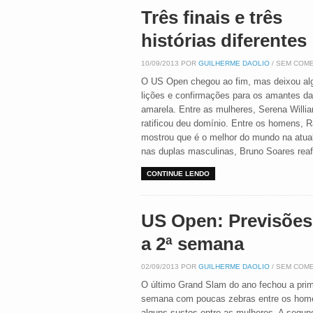
Três finais e três
histórias diferentes
10/09/2013 POR
GUILHERME DAOLIO
/ SEM COM
O US Open chegou ao fim, mas deixou a
lições e confirmações para os amantes da
amarela. Entre as mulheres, Serena Willi
ratificou deu domínio. Entre os homens, R
mostrou que é o melhor do mundo na atua
nas duplas masculinas, Bruno Soares reaf
CONTINUE LENDO
US Open: Previsões
a 2ª semana
02/09/2013 POR
GUILHERME DAOLIO
/ SEM COM
O último Grand Slam do ano fechou a prim
semana com poucas zebras entre os hom
alguns sustos entre as mulheres. A segu