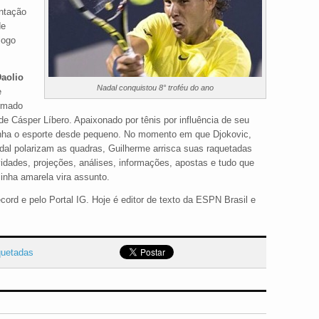
entação
de
logo
aolio
Nadal conquistou 8° troféu do ano
e
ormado
de Cásper Líbero. Apaixonado por tênis por influência de seu
nha o esporte desde pequeno. No momento em que Djokovic,
dal polarizam as quadras, Guilherme arrisca suas raquetadas
vidades, projeções, análises, informações, apostas e tudo que
linha amarela vira assunto.
ord e pelo Portal IG. Hoje é editor de texto da ESPN Brasil e
quetadas