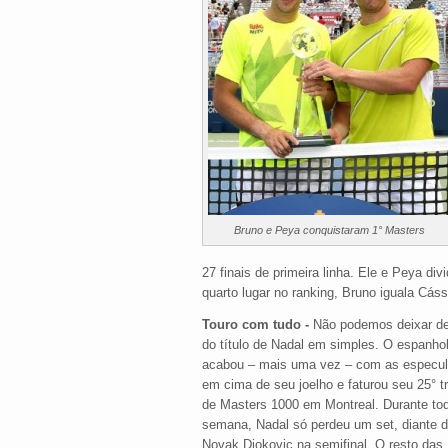
Bruno e Peya conquistaram 1° Masters
27 finais de primeira linha. Ele e Peya d
quarto lugar no ranking, Bruno iguala Cá
Touro com tudo -
Não podemos deixar de 
do título de Nadal em simples. O espanho
acabou – mais uma vez – com as especu
em cima de seu joelho e faturou seu 25° t
de Masters 1000 em Montreal. Durante to
semana, Nadal só perdeu um set, diante 
Novak Djokovic na semifinal. O resto das