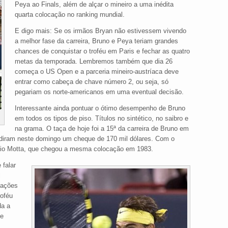
Peya ao Finals, além de alçar o mineiro a uma inédita
quarta colocação no ranking mundial.
E digo mais: Se os irmãos Bryan não estivessem vivendo
a melhor fase da carreira, Bruno e Peya teriam grandes
chances de conquistar o troféu em Paris e fechar as quatro
metas da temporada. Lembremos também que dia 26
começa o US Open e a parceria mineiro-austríaca deve
entrar como cabeça de chave número 2, ou seja, só
pegariam os norte-americanos em uma eventual decisão.
Interessante ainda pontuar o ótimo desempenho de Bruno
em todos os tipos de piso. Títulos no sintético, no saibro e
na grama. O taça de hoje foi a 15ª da carreira de Bruno em
ividiram neste domingo um cheque de 170 mil dólares. Com o
ssio Motta, que chegou a mesma colocação em 1983.
falar
l
lações
roféu
da a
de