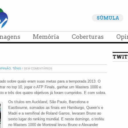
SÚMULA
onagens
Memória
Coberturas
Opi
TWIT
OPINIÃO
,
TÊNIS
/ SEM COMENTÁRIOS
ntado sobre quais eram suas metas para a temporada 2013. O
ntrar no top 10, jogar o ATP Finals, ganhar um Masters 1000 e
 e três dos quatro objetivos já foram cumpridos. E com sobra.
Os títulos em Auckland, São Paulo, Barcelona e
Eastbourne, somados as finais em Hamburgo, Queen’s e
Madri e a semifinal de Roland Garros, levaram Bruno ao
sexto lugar do ranking mundial. E neste domingo, o troféu
no Masters 1000 de Montreal levou Bruno e Alexander