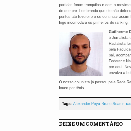
partidas foram tranquilas e com a movim
de sempre. Lembrando que ele não defen
pontos até fevereiro e se continuar assim 
logo incomodará os primeiros do ranking.
Guilherme D
é Jornalista 
Radialista f
pela Faculda
pai, acompa
Federer e Na
por aqui. No
envolva a bo
O nosso colunista já passou pela Rede Rec
louco por tênis.
Tags:
Alexander Peya
Bruno Soares
ra
DEIXE UM COMENTÁRIO