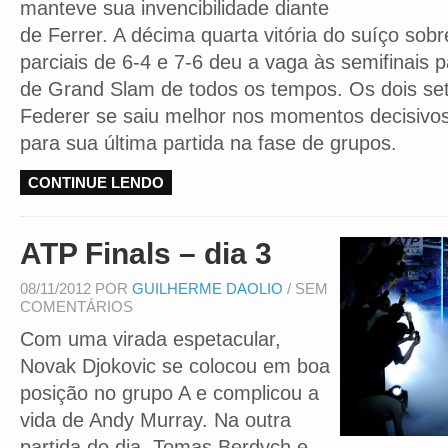
manteve sua invencibilidade diante
de Ferrer. A décima quarta vitória do suíço sob
parciais de 6-4 e 7-6 deu a vaga às semifinais 
de Grand Slam de todos os tempos. Os dois set
Federer se saiu melhor nos momentos decisivo
para sua última partida na fase de grupos.
CONTINUE LENDO
ATP Finals – dia 3
08/11/2012 POR
GUILHERME DAOLIO
/ SEM
COMENTÁRIOS
Com uma virada espetacular,
Novak Djokovic se colocou em boa
posição no grupo A e complicou a
vida de Andy Murray. Na outra
partida do dia, Tomas Berdych e