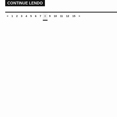
CONTINUE LENDO
<
1
2
3
4
5
6
7
8
9
10
11
12
15
>