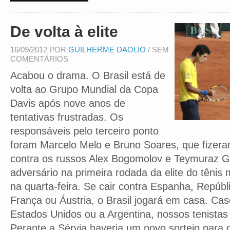
De volta à elite
16/09/2012 POR
GUILHERME DAOLIO
/ SEM
COMENTÁRIOS
Acabou o drama. O Brasil está de
volta ao Grupo Mundial da Copa
Davis após nove anos de
tentativas frustradas. Os
responsáveis pelo terceiro ponto
foram Marcelo Melo e Bruno Soares, que fizer
contra os russos Alex Bogomolov e Teymuraz Ga
adversário na primeira rodada da elite do tênis
na quarta-feira. Se cair contra Espanha, Repúbl
França ou Áustria, o Brasil jogará em casa. Cas
Estados Unidos ou a Argentina, nossos tenistas 
Perante a Sérvia haveria um novo sorteio para 