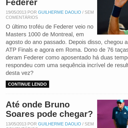
Federer
19/05/2013 POR
GUILHERME DAOLIO
/ SEM
COMENTÁRIOS
O último troféu de Federer veio no
Masters 1000 de Montreal, em
agosto do ano passado. Depois disso, chegou a f
ATP Finals e agora em Roma. Dono de 76 taças 
deram Federer como aposentado há duas tempo
respondeu com uma sequência incrível de result
desta vez?
CONTINUE LENDO
Até onde Bruno
Soares pode chegar?
13/05/2013 POR
GUILHERME DAOLIO
/ SEM