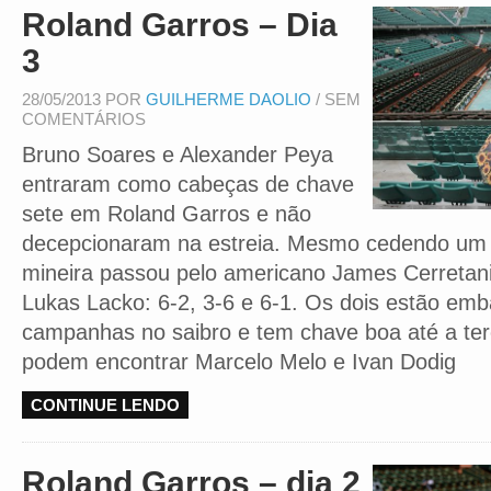
Roland Garros – Dia
3
28/05/2013 POR
GUILHERME DAOLIO
/ SEM
COMENTÁRIOS
Bruno Soares e Alexander Peya
entraram como cabeças de chave
sete em Roland Garros e não
decepcionaram na estreia. Mesmo cedendo um s
mineira passou pelo americano James Cerretani
Lukas Lacko: 6-2, 3-6 e 6-1. Os dois estão em
campanhas no saibro e tem chave boa até a ter
podem encontrar Marcelo Melo e Ivan Dodig
CONTINUE LENDO
Roland Garros – dia 2