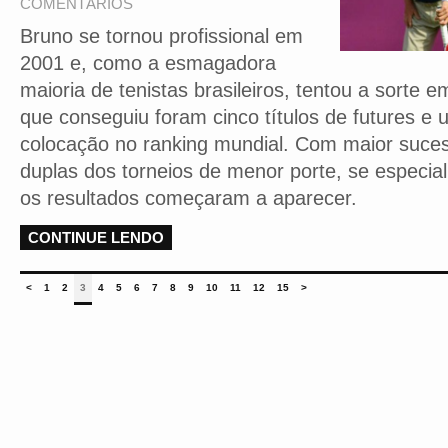
COMENTÁRIOS
Bruno se tornou profissional em
2001 e, como a esmagadora
maioria de tenistas brasileiros, tentou a sorte
que conseguiu foram cinco títulos de futures e
colocação no ranking mundial. Com maior suce
duplas dos torneios de menor porte, se especial
os resultados começaram a aparecer.
CONTINUE LENDO
<
1
2
3
4
5
6
7
8
9
10
11
12
15
>