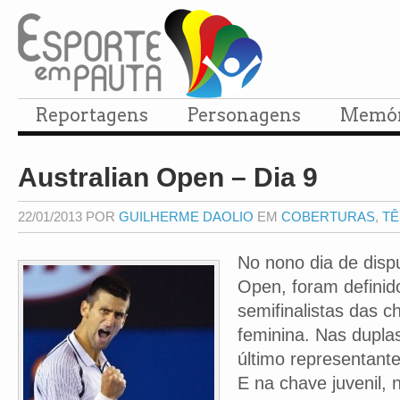
Reportagens
Personagens
Memór
Australian Open – Dia 9
22/01/2013 POR
GUILHERME DAOLIO
EM
COBERTURAS
,
TÊ
No nono dia de dispu
Open, foram definid
semifinalistas das 
feminina. Nas duplas
último representante
E na chave juvenil, 