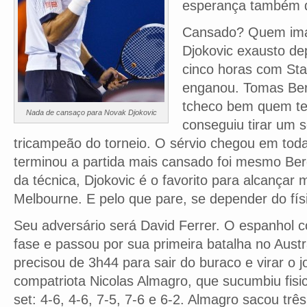
esperança também 
Cansado? Quem im
Djokovic exausto de
cinco horas com Sta
enganou. Tomas Be
tcheco bem quem te
Nada de cansaço para Novak Djokovic
conseguiu tirar um 
tricampeão do torneio. O sérvio chegou em tod
terminou a partida mais cansado foi mesmo Be
da técnica, Djokovic é o favorito para alcançar 
Melbourne. E pelo que pare, se depender do f
Seu adversário será David Ferrer. O espanhol 
fase e passou por sua primeira batalha no Austr
precisou de 3h44 para sair do buraco e virar o 
compatriota Nicolas Almagro, que sucumbiu fisi
set: 4-6, 4-6, 7-5, 7-6 e 6-2. Almagro sacou trê