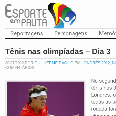
Reportagens
Personagens
Memór
Tênis nas olimpíadas – Dia 3
30/07/2012 POR
GUILHERME DAOLIO
EM
LONDRES 2012
,
N
COMENTÁRIOS
No segundo
tênis nos 
Londres, o 
todas as p
rodada for
algumas oit