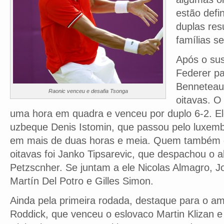
estão defi
duplas res
famílias s
Após o sus
Federer pa
Benneteau 
Raonic venceu e desafia Tsonga
oitavas. O
uma hora em quadra e venceu por duplo 6-2. El
uzbeque Denis Istomin, que passou pelo luxemb
em mais de duas horas e meia. Quem também g
oitavas foi Janko Tipsarevic, que despachou o a
Petzscnher. Se juntam a ele Nicolas Almagro, J
Martín Del Potro e Gilles Simon.
Ainda pela primeira rodada, destaque para o a
Roddick, que venceu o eslovaco Martin Klizan e