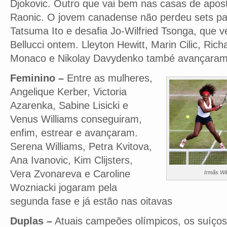
Djokovic. Outro que vai bem nas casas de apost
Raonic. O jovem canadense não perdeu sets pa
Tatsuma Ito e desafia Jo-Wilfried Tsonga, que
Bellucci ontem. Lleyton Hewitt, Marin Cilic, Ric
Monaco e Nikolay Davydenko també avançaram
Feminino –
Entre as mulheres,
Angelique Kerber, Victoria
Azarenka, Sabine Lisicki e
Venus Williams conseguiram,
enfim, estrear e avançaram.
Serena Williams, Petra Kvitova,
Ana Ivanovic, Kim Clijsters,
Vera Zvonareva e Caroline
Irmãs Wi
Wozniacki jogaram pela
segunda fase e já estão nas oitavas
Duplas –
Atuais campeões olímpicos, os suíços