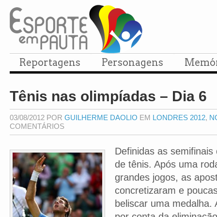
Reportagens
Personagens
Memór
Tênis nas olimpíadas – Dia 6
03/08/2012 POR
GUILHERME DAOLIO
EM
LONDRES 2012
,
N
COMENTÁRIOS
Definidas as semifinais 
de tênis. Após uma ro
grandes jogos, as aposta
concretizaram e pouca
beliscar uma medalha. A
por conta da eliminação