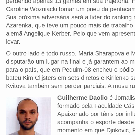
perdendo apenas 13 games em sua trajetória. Ho
Caroline Wozniacki tomar um pneu da pentaca
Sua próxima adversária será a líder do ranking 
Azarenka, que teve um pouco mais de trabalho
alemã Angelique Kerber. Pelo que vem apresen
levar.
O outro lado é todo russo. Maria Sharapova e Ma
disputarão um lugar na final e já garantem ao
para o país, que em Pequim-08 encheu o pódio
bateu Kim Clijsters em sets diretos e Kirilenko 
Kvitova também sem perder parciais. A musa rus
Guilherme Daolio
é Jornalis
formado pela Faculdade Cás
Apaixonado por tênis por infl
acompanha o esporte desde
momento em que Djokovic, F