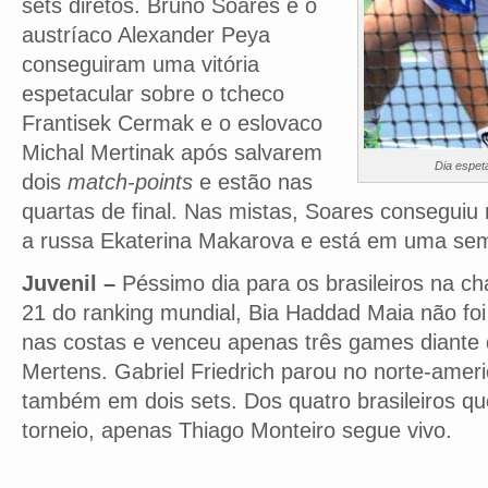
sets diretos. Bruno Soares e o
austríaco Alexander Peya
conseguiram uma vitória
espetacular sobre o tcheco
Frantisek Cermak e o eslovaco
Michal Mertinak após salvarem
Dia espet
dois
match-points
e estão nas
quartas de final. Nas mistas, Soares conseguiu
a russa Ekaterina Makarova e está em uma semi
Juvenil –
Péssimo dia para os brasileiros na ch
21 do ranking mundial, Bia Haddad Maia não foi
nas costas e venceu apenas três games diante 
Mertens. Gabriel Friedrich parou no norte-ame
também em dois sets. Dos quatro brasileiros 
torneio, apenas Thiago Monteiro segue vivo.