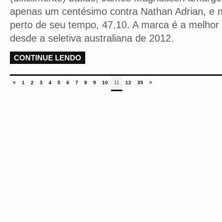
apenas um centésimo contra Nathan Adrian, e 
perto de seu tempo, 47.10. A marca é a melhor d
desde a seletiva australiana de 2012.
CONTINUE LENDO
<
1
2
3
4
5
6
7
8
9
10
11
12
35
>