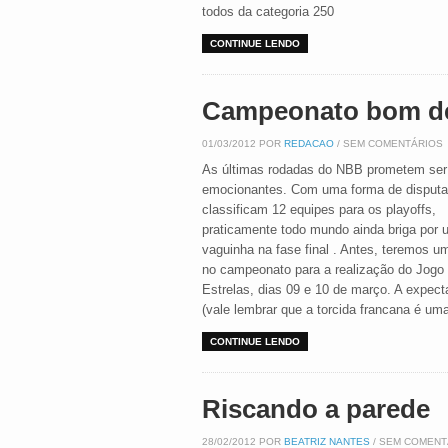
todos da categoria 250
CONTINUE LENDO
Campeonato bom de
01/03/2012 POR
REDACAO
/ SEM COMENTÁRIOS
As últimas rodadas do NBB prometem ser
emocionantes. Com uma forma de disputa
classificam 12 equipes para os playoffs,
praticamente todo mundo ainda briga por
vaguinha na fase final . Antes, teremos 
no campeonato para a realização do Jogo
Estrelas, dias 09 e 10 de março. A expec
(vale lembrar que a torcida francana é u
CONTINUE LENDO
Riscando a parede
28/02/2012 POR
BEATRIZ NANTES
/ SEM COMENT