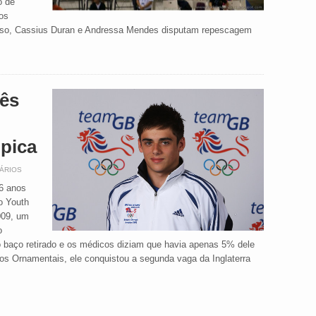
o de
os
loso, Cassius Duran e Andressa Mendes disputam repescagem
rês
mpica
ÁRIOS
16 anos
o Youth
009, um
o
 baço retirado e os médicos diziam que havia apenas 5% dele
os Ornamentais, ele conquistou a segunda vaga da Inglaterra