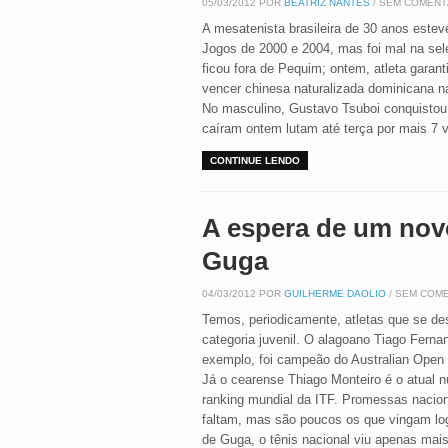
05/03/2012 POR
BEATRIZ NANTES
/ SEM COMENT
A mesatenista brasileira de 30 anos estev
Jogos de 2000 e 2004, mas foi mal na sele
ficou fora de Pequim; ontem, atleta garant
vencer chinesa naturalizada dominicana na
No masculino, Gustavo Tsuboi conquistou 
caíram ontem lutam até terça por mais 7 
CONTINUE LENDO
A espera de um nov
Guga
04/03/2012 POR
GUILHERME DAOLIO
/ SEM COM
Temos, periodicamente, atletas que se d
categoria juvenil. O alagoano Tiago Ferna
exemplo, foi campeão do Australian Open
Já o cearense Thiago Monteiro é o atual 
ranking mundial da ITF. Promessas nacio
faltam, mas são poucos os que vingam log
de Guga, o tênis nacional viu apenas mais 