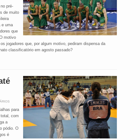
no pré-
is de muito
leira
a e uma
adores que
 O motivo
os jogadores que, por algum motivo, pediram dispensa da
nato classificatório em agosto passado?
até
ÁRIOS
alhas para
 total, com
ega a
o pódio. O
ogos é