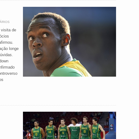
ÁRIOS
visita de
ócios
afirmou.
ação longe
úvidas.
rdown
nfirmado
ontroverso
os