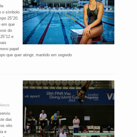
le
o o símbolo
mpo 25″20.
o em que
ivos do
 25˜12 e
mais
novo papel
po que quer atingir, mantido em segredo
ÁRIOS
serviu
ste das
os oito
ia e