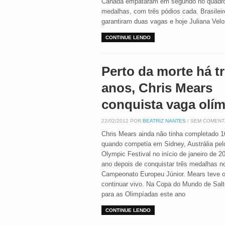
Canadá empataram em segundo no quadr
medalhas, com três pódios cada. Brasileir
garantiram duas vagas e hoje Juliana Ve
CONTINUE LENDO
Perto da morte há t
anos, Chris Mears
conquista vaga olí
22/02/2012 POR
BEATRIZ NANTES
/ SEM COMENT
Chris Mears ainda não tinha completado 
quando competia em Sidney, Austrália pel
Olympic Festival no início de janeiro de 2
ano depois de conquistar três medalhas n
Campeonato Europeu Júnior. Mears teve o
continuar vivo. Na Copa do Mundo de Salt
para as Olimpíadas este ano
CONTINUE LENDO