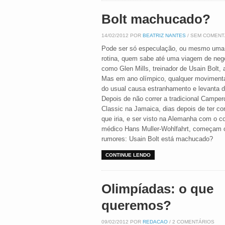
Bolt machucado?
14/02/2012 POR
BEATRIZ NANTES
/ SEM COMENT
Pode ser só especulação, ou mesmo uma 
rotina, quem sabe até uma viagem de neg
como Glen Mills, treinador de Usain Bolt, 
Mas em ano olímpico, qualquer moviment
do usual causa estranhamento e levanta d
Depois de não correr a tradicional Campe
Classic na Jamaica, dias depois de ter co
que iria, e ser visto na Alemanha com o c
médico Hans Muller-Wohlfahrt, começam 
rumores: Usain Bolt está machucado?
CONTINUE LENDO
Olimpíadas: o que
queremos?
09/02/2012 POR
REDACAO
/ 2 COMENTÁRIOS