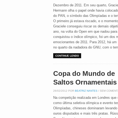
Dezembro de 2011. Em seu quarto, Gracie
Hermann olha o papel onde havia colocad
do PAN, o símbolo das Olimpíadas e o te
O primeiro já estava riscado, e o moment
Graciele conseguiu riscar os demais objet
ano, na volta do Open em que nadou para
conquistou o índice olímpico, foi um dos 
emocionantes de 2011. Para 2012, há um 
no quarto da nadadora do GNU, com o tem
CONTINUE LENDO
Copa do Mundo de
Saltos Ornamentais
26/02/2012 POR
BEATRIZ NANTES
/ SEM COMENT
Na competição realizada em Londres que 
como última seletiva olímpica e evento te
Olimpíadas, chineses dominaram levando 
ouros disputados e mais três pratas. Rúss