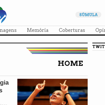
SÚMULA
onagens
Memória
Coberturas
Opi
TWIT
HOME
ígia
s