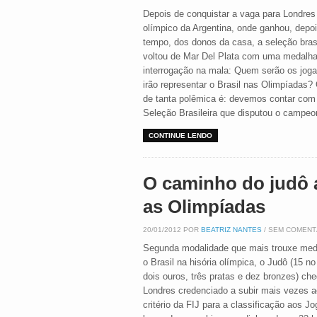
Depois de conquistar a vaga para Londres 
olímpico da Argentina, onde ganhou, depo
tempo, dos donos da casa, a seleção brasi
voltou de Mar Del Plata com uma medalh
interrogação na mala: Quem serão os jog
irão representar o Brasil nas Olimpíadas?
de tanta polêmica é: devemos contar com 
Seleção Brasileira que disputou o campeo
CONTINUE LENDO
O caminho do judô 
as Olimpíadas
20/01/2012 POR
BEATRIZ NANTES
/ SEM COMENT
Segunda modalidade que mais trouxe med
o Brasil na hisória olímpica, o Judô (15 no
dois ouros, três pratas e dez bronzes) ch
Londres credenciado a subir mais vezes a
critério da FIJ para a classificação aos J