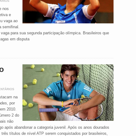
ÁRIOS
e nos
tiva e
iu vaga ao
 semifinal.
vaga para sua segunda participação olímpica. Brasileiros que
vagas em disputa
o
ENTÁRIOS
estacam na
ndes, por
 em 2010.
número 2 do
nais não
o após abandonar a categoria juvenil. Após os anos dourados
três títulos de nível ATP serem conquistados por brasileiros,